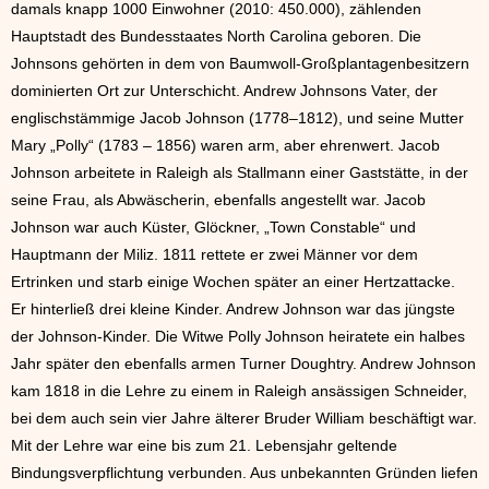
damals knapp 1000 Einwohner (2010: 450.000), zählenden
Hauptstadt des Bundesstaates North Carolina geboren. Die
Johnsons gehörten in dem von Baumwoll-Großplantagenbesitzern
dominierten Ort zur Unterschicht. Andrew Johnsons Vater, der
englischstämmige Jacob Johnson (1778–1812), und seine Mutter
Mary „Polly“ (1783 – 1856) waren arm, aber ehrenwert. Jacob
Johnson arbeitete in Raleigh als Stallmann einer Gaststätte, in der
seine Frau, als Abwäscherin, ebenfalls angestellt war. Jacob
Johnson war auch Küster, Glöckner, „Town Constable“ und
Hauptmann der Miliz. 1811 rettete er zwei Männer vor dem
Ertrinken und starb einige Wochen später an einer Hertzattacke.
Er hinterließ drei kleine Kinder. Andrew Johnson war das jüngste
der Johnson-Kinder. Die Witwe Polly Johnson heiratete ein halbes
Jahr später den ebenfalls armen Turner Doughtry. Andrew Johnson
kam 1818 in die Lehre zu einem in Raleigh ansässigen Schneider,
bei dem auch sein vier Jahre älterer Bruder William beschäftigt war.
Mit der Lehre war eine bis zum 21. Lebensjahr geltende
Bindungsverpflichtung verbunden. Aus unbekannten Gründen liefen