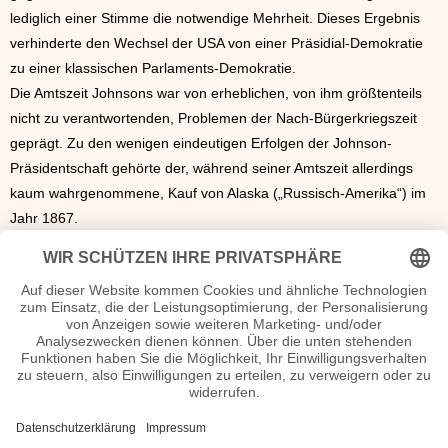
lediglich einer Stimme die notwendige Mehrheit. Dieses Ergebnis
verhinderte den Wechsel der USA von einer Präsidial-Demokratie
zu einer klassischen Parlaments-Demokratie.
Die Amtszeit Johnsons war von erheblichen, von ihm größtenteils
nicht zu verantwortenden, Problemen der Nach-Bürgerkriegszeit
geprägt. Zu den wenigen eindeutigen Erfolgen der Johnson-
Präsidentschaft gehörte der, während seiner Amtszeit allerdings
kaum wahrgenommene, Kauf von Alaska („Russisch-Amerika“) im
Jahr 1867.
Nach Ablauf seiner Amtszeit 1869 und der Wahl des Radikal-
Republikaners Grant zum 18. US-Präsidenten zog sich Johnson
anders als die meisten seiner Vorgänger nicht von der politischen
Szene zurück, sondern war weiterhin aktiv. 1875 kehrte er als
Senator von Tennessee erneut in den US-Senat zurück. Wenig
später, am 31. Juli 1875, verstarb er in Carter Station, Tennessee,
an den Folgen eines Schlaganfalls.
Andrew Johnson Seiten