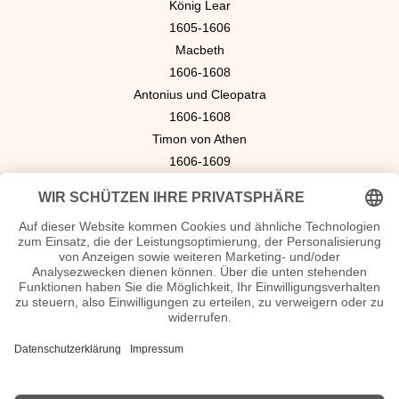
König Lear
1605-1606
Macbeth
1606-1608
Antonius und Cleopatra
1606-1608
Timon von Athen
1606-1609
Coriolanus
1607-1609
Perikles
1608-1610
Cymbeline
1610-1611
Das Winter-Märchen
1611
Der Sturm
1612-1613