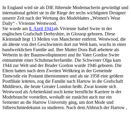
In England wird sie als DIE führende Modemacherin gewürdigt und
international gehört sie in die Riege der sechs wichtigsten Designer
unserer Zeit nach der Wertung des Modeblattes „Women's Wear
Daily“ - Vivienne Westwood.
Sie wurde am
8. April 1941
als Vivienne Isabel Swire in der
englischen Grafschaft Derbyshire, in Glossop geboren. Diese
Kleinstadt liegt 13 Meilen von Manchester entfernt. Westwood, die
als älteste von drei Geschwistern dort zur Welt kam, wuchs in einer
handwerklichen Familie auf. Ihre Mutter Dora Ball arbeitete als
Weberin in der Baumwollspinnerei und ihr Vater Gordon Swire
entstammte einer Schuhmacherfamilie. Die Schwester Olga kam
1944 zur Welt und der Bruder Gordon wurde 1946 geboren. Die
Eltern hatten nach dem Zweiten Weltkrieg in der Gemeinde
Tintwistle ein Postamt übernommen und als sie 1958 eine größere
Postfiliale leiteten, zog die Familie nach Harrow in die Grafschaft
Middlesex, die heute Greater London heißt. Zwar konnte sich
Westwood als Arbeiterkind noch keine berufliche Karriere in der
Modebranche vorstellen, weshalb sie zunächst auch nur ein
Semester an die Harrow University ging, um dort Mode und
Silberschmiedekunst zu studieren. Nach dem Abbruch der Harrow ,