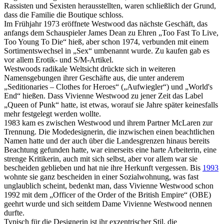
Rassisten und Sexisten herausstellten, waren schließlich der Grund,
dass die Familie die Boutique schloss.
Im Frühjahr 1973 eröffnete Westwood das nächste Geschäft, das
anfangs dem Schauspieler James Dean zu Ehren „Too Fast To Live,
Too Young To Die“ hieß, aber schon 1974, verbunden mit einem
Sortimentswechsel in „Sex“ umbenannt wurde. Zu kaufen gab es
vor allem Erotik- und S/M-Artikel.
Westwoods radikale Weltsicht drückte sich in weiteren
Namensgebungen ihrer Geschäfte aus, die unter anderem
„Seditionaries – Clothes for Heroes“ („Aufwiegler“) und „World's
End“ hießen. Dass Vivienne Westwood zu jener Zeit das Label
„Queen of Punk“ hatte, ist etwas, worauf sie Jahre später keinesfalls
mehr festgelegt werden wollte.
1983 kam es zwischen Westwood und ihrem Partner McLaren zur
Trennung. Die Modedesignerin, die inzwischen einen beachtlichen
Namen hatte und der auch über die Landesgrenzen hinaus bereits
Beachtung gefunden hatte, war einerseits eine harte Arbeiterin, eine
strenge Kritikerin, auch mit sich selbst, aber vor allem war sie
bescheiden geblieben und hat nie ihre Herkunft vergessen. Bis
1993
wohnte sie ganz bescheiden in einer Sozialwohnung, was fast
unglaublich scheint, bedenkt man, dass Vivienne Westwood schon
1992 mit dem „Officer of the Order of the British Empire“ (OBE)
geehrt wurde und sich seitdem Dame Vivienne Westwood nennen
durfte.
Typisch für die Designerin ist ihr exzentrischer Stil, die