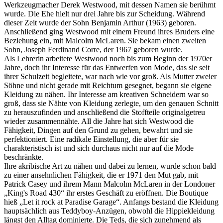
Werkzeugmacher Derek Westwood, mit dessen Namen sie berühmt
wurde. Die Ehe hielt nur drei Jahre bis zur Scheidung. Während
dieser Zeit wurde der Sohn Benjamin Arthur (1963) geboren.
Anschließend ging Westwood mit einem Freund ihres Bruders eine
Beziehung ein, mit Malcolm McLaren. Sie bekam einen zweiten
Sohn, Joseph Ferdinand Corre, der 1967 geboren wurde.
Als Lehrerin arbeitete Westwood noch bis zum Beginn der 1970er
Jahre, doch ihr Interesse für das Entwerfen von Mode, das sie seit
ihrer Schulzeit begleitete, war nach wie vor groß. Als Mutter zweier
Söhne und nicht gerade mit Reichtum gesegnet, begann sie eigene
Kleidung zu nähen. Ihr Interesse am kreativen Schneidern war so
groß, dass sie Nähte von Kleidung zerlegte, um den genauen Schnitt
zu herauszufinden und anschließend die Stoffteile originalgetreu
wieder zusammennähte. All die Jahre hat sich Westwood die
Fähigkeit, Dingen auf den Grund zu gehen, bewahrt und sie
perfektioniert. Eine radikale Einstellung, die aber für sie
charakteristisch ist und sich durchaus nicht nur auf die Mode
beschränkte.
Ihre akribische Art zu nähen und dabei zu lernen, wurde schon bald
zu einer ansehnlichen Fähigkeit, die er 1971 den Mut gab, mit
Patrick Casey und ihrem Mann Malcolm McLaren in der Londoner
„King's Road 430“ ihr erstes Geschäft zu eröffnen. Die Boutique
hieß „Let it rock at Paradise Garage“. Anfangs bestand die Kleidung
hauptsächlich aus Teddyboy-Anzügen, obwohl die Hippiekleidung
längst den Alltag dominierte. Die Teds, die sich zunehmend als