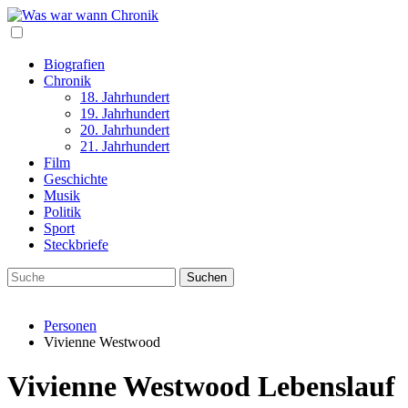
Biografien
Chronik
18. Jahrhundert
19. Jahrhundert
20. Jahrhundert
21. Jahrhundert
Film
Geschichte
Musik
Politik
Sport
Steckbriefe
Personen
Vivienne Westwood
Vivienne Westwood Lebenslauf