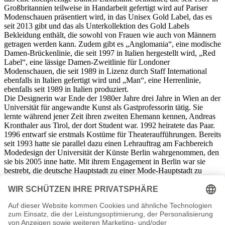
Großbritannien teilweise in Handarbeit gefertigt wird auf Pariser
Modenschauen präsentiert wird, in das Unisex Gold Label, das es
seit 2013 gibt und das als Unterkollektion des Gold Labels
Bekleidung enthält, die sowohl von Frauen wie auch von Männern
getragen werden kann. Zudem gibt es „Anglomania“, eine modische
Damen-Brückenlinie, die seit 1997 in Italien hergestellt wird, „Red
Label“, eine lässige Damen-Zweitlinie für Londoner
Modenschauen, die seit 1989 in Lizenz durch Staff International
ebenfalls in Italien gefertigt wird und „Man“, eine Herrenlinie,
ebenfalls seit 1989 in Italien produziert.
Die Designerin war Ende der 1980er Jahre drei Jahre in Wien an der
Universität für angewandte Kunst als Gastprofessorin tätig. Sie
lernte während jener Zeit ihren zweiten Ehemann kennen, Andreas
Kronthaler aus Tirol, der dort Student war. 1992 heiratete das Paar.
1996 entwarf sie erstmals Kostüme für Theateraufführungen. Bereits
seit 1993 hatte sie parallel dazu einen Lehrauftrag am Fachbereich
Modedesign der Universität der Künste Berlin wahrgenommen, den
sie bis 2005 inne hatte. Mit ihrem Engagement in Berlin war sie
bestrebt, die deutsche Hauptstadt zu einer Mode-Hauptstadt zu
machen.
Neben ihren Dependancen in Paris und Tokio, die sie in der Firma
Vivienne Westwood gemeinsam mit ihrem Ehemann leitete, entwarf
sie auch Geschirr und etablierte Parfüm-Marken.
Westwood, die auch politisch engagiert ist, verzichtet seit 2007 auf
Tierfelle für ihre Kostüme und Accessoires. Im selben Jahr