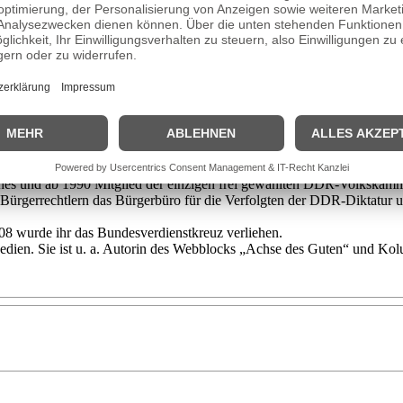
 Mai 1952
im thüringischen Sondershausen geboren. Lengsfeld studierte
 für Philosophie an der Akademie der Wissenschaften
der DDR tätig
. Sch
 Lengsfeld an das Institut für Wissenschaftliche Information zwangsver
rlin.
 der DDR, wo Vera Lengsfeld zu den Mitbegründern des gesellschaftskr
Friedens- und Umweltbewegung in der DDR.
m Jahr 1983 zu einem neuerlichen SED-Parteiverfahren. Es endete mi
usammenrottung“ während der Liebknecht- und Luxemburg Demonstrati
tudierte sie Philosophy of religion am St. John´s College in Cambridge.
mer Straße mit.
hes und ab 1990 Mitglied der einzigen frei gewählten DDR-Volkskamm
ürgerrechtlern das Bürgerbüro für die Verfolgten der DDR-Diktatur u
8 wurde ihr das Bundesverdienstkreuz verliehen.
 Medien. Sie ist u. a. Autorin des Webblocks „Achse des Guten“ und Ko