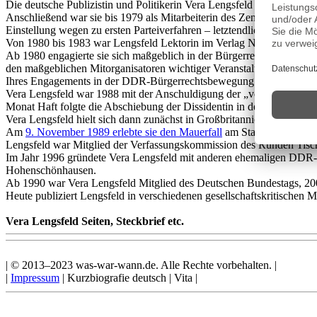
Die deutsche Publizistin und Politikerin Vera Lengsfeld wurde am
4.
Anschließend war sie bis 1979 als Mitarbeiterin des Zentralinstituts
Einstellung wegen zu ersten Parteiverfahren – letztendlich wurde Vera
Von 1980 bis 1983 war Lengsfeld Lektorin im Verlag Neues Leben Be
Ab 1980 engagierte sie sich maßgeblich in der Bürgerrechtsbewegung
den maßgeblichen Mitorganisatoren wichtiger Veranstaltungen der 
Ihres Engagements in der DDR-Bürgerrechtsbewegung wegen kam es i
Vera Lengsfeld war 1988 mit der Anschuldigung der „versuchten Z
Monat Haft folgte die Abschiebung der Dissidentin in den Westen.
Vera Lengsfeld hielt sich dann zunächst in Großbritannien auf. Dort s
Am
9. November 1989 erlebte sie den Mauerfall
am Standort Bornhol
Lengsfeld war Mitglied der Verfassungskommission des Runden Tisc
Im Jahr 1996 gründete Vera Lengsfeld mit anderen ehemaligen DDR-B
Hohenschönhausen.
Ab 1990 war Vera Lengsfeld Mitglied des Deutschen Bundestags, 200
Heute publiziert Lengsfeld in verschiedenen gesellschaftskritischen
Vera Lengsfeld Seiten, Steckbrief etc.
| © 2013–2023 was-war-wann.de. Alle Rechte vorbehalten. |
|
Impressum
| Kurzbiografie deutsch | Vita |