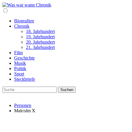
Biografien
Chronik
18. Jahrhundert
19. Jahrhundert
20. Jahrhundert
21. Jahrhundert
Film
Geschichte
Musik
Politik
Sport
Steckbriefe
Personen
Malcolm X