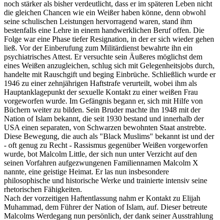
noch stärker als bisher verdeutlicht, dass er im späteren Leben nicht
die gleichen Chancen wie ein Weißer haben könne, denn obwohl
seine schulischen Leistungen hervorragend waren, stand ihm
bestenfalls eine Lehre in einem handwerklichen Beruf offen. Die
Folge war eine Phase tiefer Resignation, in der er sich wieder gehen
ließ. Vor der Einberufung zum Militärdienst bewahrte ihn ein
psychiatrisches Attest. Er versuchte sein Äußeres möglichst dem
eines Weißen anzugleichen, schlug sich mit Gelegenheitsjobs durch,
handelte mit Rauschgift und beging Einbrüche. Schließlich wurde er
1946 zu einer zehnjährigen Haftstrafe verurteilt, wobei ihm als
Hauptanklagepunkt der sexuelle Kontakt zu einer weißen Frau
vorgeworfen wurde. Im Gefängnis begann er, sich mit Hilfe von
Büchern weiter zu bilden. Sein Bruder machte ihn 1948 mit der
Nation of Islam bekannt, die seit 1930 bestand und innerhalb der
USA einen separaten, von Schwarzen bewohnten Staat anstrebte.
Diese Bewegung, die auch als "Black Muslims" bekannt ist und der
- oft genug zu Recht - Rassismus gegenüber Weißen vorgeworfen
wurde, bot Malcolm Little, der sich nun unter Verzicht auf den
seinen Vorfahren aufgezwungenen Familiennamen Malcolm X
nannte, eine geistige Heimat. Er las nun insbesondere
philosophische und historische Werke und trainierte intensiv seine
rhetorischen Fähigkeiten.
Nach der vorzeitigen Haftentlassung nahm er Kontakt zu Elijah
Muhammad, dem Führer der Nation of Islam, auf. Dieser betreute
Malcolms Werdegang nun persönlich, der dank seiner Ausstrahlung