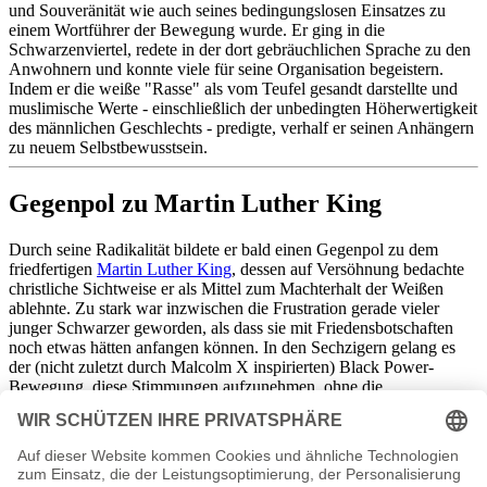
und Souveränität wie auch seines bedingungslosen Einsatzes zu
einem Wortführer der Bewegung wurde. Er ging in die
Schwarzenviertel, redete in der dort gebräuchlichen Sprache zu den
Anwohnern und konnte viele für seine Organisation begeistern.
Indem er die weiße "Rasse" als vom Teufel gesandt darstellte und
muslimische Werte - einschließlich der unbedingten Höherwertigkeit
des männlichen Geschlechts - predigte, verhalf er seinen Anhängern
zu neuem Selbstbewusstsein.
Gegenpol zu Martin Luther King
Durch seine Radikalität bildete er bald einen Gegenpol zu dem
friedfertigen
Martin Luther King
, dessen auf Versöhnung bedachte
christliche Sichtweise er als Mittel zum Machterhalt der Weißen
ablehnte. Zu stark war inzwischen die Frustration gerade vieler
junger Schwarzer geworden, als dass sie mit Friedensbotschaften
noch etwas hätten anfangen können. In den Sechzigern gelang es
der (nicht zuletzt durch Malcolm X inspirierten) Black Power-
Bewegung, diese Stimmungen aufzunehmen, ohne die
ideologischen Schattenseiten der NOI weiter zu pflegen.
Dass etablierte Medien Malcolm X als "schwarzes Monster"
darstellten, war auch nicht gerade ein geeignetes Mittel, ihn von
seinem Wege abzubringen.
Nach Meinungsverschiedenheiten über den Kennedy-Mord, der