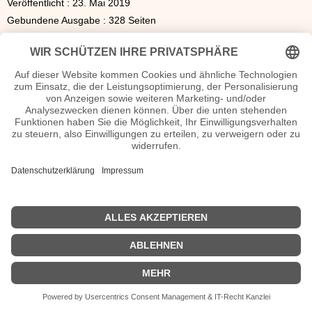
Veröffentlicht : 23. Mai 2019
Gebundene Ausgabe : 328 Seiten
ISBN-13 : 978-3864704857
Originaltitel : Insane Mode (Hamish McKenzie)
Seiten Elon Musk , Steckbrief etc.
| © 2013–2023 was-war-wann.de. Alle Rechte vorbehalten. |
|
Impressum
| Kurzbiografie deutsch | Vita |