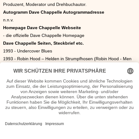
Produzent, Moderator und Drehbuchautor.
Autogramm Dave Chappelle Autogrammadresse
n.n.v.
Homepage Dave Chappelle Webseite
- die offizielle Dave Chappelle Homepage
Dave Chappelle Seiten, Steckbrief etc.
1993 - Undercover Blues
1993 - Robin Hood – Helden in Strumpfhosen (Robin Hood - Men
in Tights)
1995–1997 - Hör mal, wer da hämmert (Home Improvement,
Fernsehserie, 2 Folgen)
1996 - Der verrückte Professor (The Nutty Professor)
1997 - Con Air
1998 - E-m@il für Dich (You’ve Got Mail)
1998 - Half Baked
1998 - Woo
1999 - Der Diamanten-Cop (Blue Streak)
1999 - Eine Nacht in New York (200 Cigarettes)