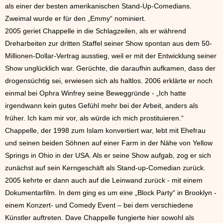
als einer der besten amerikanischen Stand-Up-Comedians.
Zweimal wurde er für den „Emmy“ nominiert.
2005 geriet Chappelle in die Schlagzeilen, als er während
Dreharbeiten zur dritten Staffel seiner Show spontan aus dem 50-
Millionen-Dollar-Vertrag ausstieg, weil er mit der Entwicklung seiner
Show unglücklich war. Gerüchte, die daraufhin aufkamen, dass der
drogensüchtig sei, erwiesen sich als haltlos. 2006 erklärte er noch
einmal bei Ophra Winfrey seine Beweggründe - „Ich hatte
irgendwann kein gutes Gefühl mehr bei der Arbeit, anders als
früher. Ich kam mir vor, als würde ich mich prostituieren.“
Chappelle, der 1998 zum Islam konvertiert war, lebt mit Ehefrau
und seinen beiden Söhnen auf einer Farm in der Nähe von Yellow
Springs in Ohio in der USA. Als er seine Show aufgab, zog er sich
zunächst auf sein Kerngeschäft als Stand-up-Comedian zurück.
2005 kehrte er dann auch auf die Leinwand zurück - mit einem
Dokumentarfilm. In dem ging es um eine „Block Party“ in Brooklyn -
einem Konzert- und Comedy Event – bei dem verschiedene
Künstler auftreten. Dave Chappelle fungierte hier sowohl als