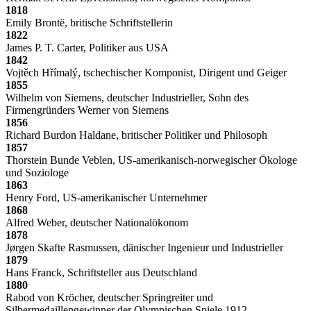
1818
Emily Brontë, britische Schriftstellerin
1822
James P. T. Carter, Politiker aus USA
1842
Vojtěch Hřímalý, tschechischer Komponist, Dirigent und Geiger
1855
Wilhelm von Siemens, deutscher Industrieller, Sohn des
Firmengründers Werner von Siemens
1856
Richard Burdon Haldane, britischer Politiker und Philosoph
1857
Thorstein Bunde Veblen, US-amerikanisch-norwegischer Ökologe
und Soziologe
1863
Henry Ford, US-amerikanischer Unternehmer
1868
Alfred Weber, deutscher Nationalökonom
1878
Jørgen Skafte Rasmussen, dänischer Ingenieur und Industrieller
1879
Hans Franck, Schriftsteller aus Deutschland
1880
Rabod von Kröcher, deutscher Springreiter und
Silbermedaillengewinner der Olympischen Spiele 1912