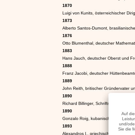
1870
Luigi von Kunits, österreichischer Di
1873
Alberto Santos-Dumont, brasilianische
1876
Otto Blumenthal, deutscher Mathemat
1883
Hans Jauch, deutscher Oberst und Fr
1888
Franz Jacobi, deutscher Hüttenbeamte
1889
John Reith, britischer Gründervater 
1890
Richard Billinger, Schriftsteller aus Ös
1890
Gonzalo Roig, kubanischer Komponis
1893
Alexandros I., griechischer König