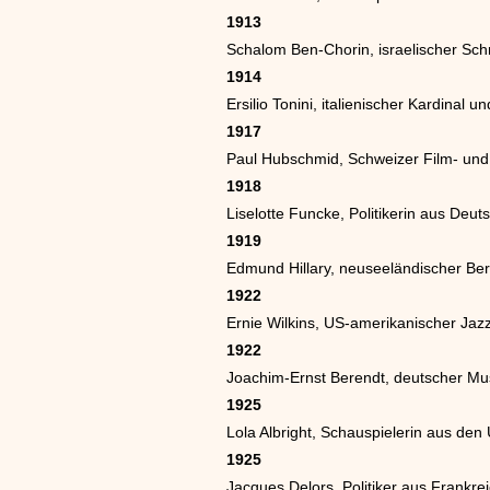
1913
Schalom Ben-Chorin, israelischer Schri
1914
Ersilio Tonini, italienischer Kardinal
1917
Paul Hubschmid, Schweizer Film- und
1918
Liselotte Funcke, Politikerin aus Deut
1919
Edmund Hillary, neuseeländischer Ber
1922
Ernie Wilkins, US-amerikanischer Jaz
1922
Joachim-Ernst Berendt, deutscher Musik
1925
Lola Albright, Schauspielerin aus den
1925
Jacques Delors, Politiker aus Frankre