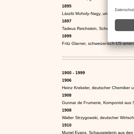
1895
László Moholy-Nagy, ungarischer Kün
1897
Tadeus Reichstein, Schweizer Chemik
1899
Fritz Glarner, schweizerisch-US-amer
1900 - 1999
1906
Heinz Krekeler, deutscher Chemiker un
1908
Gunnar de Frumerie, Komponist aus
1908
Walter Strzygowski, deutscher Wirtsc
1910
Muriel Evans, Schauspielerin aus de