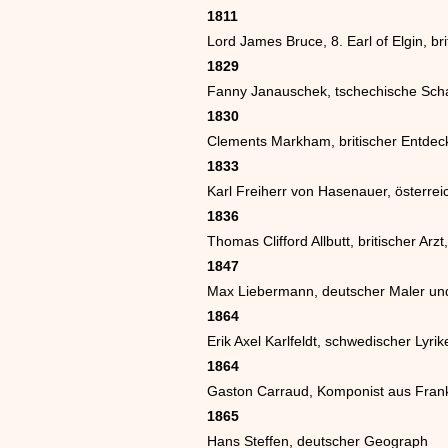
1811
Lord James Bruce, 8. Earl of Elgin, b
1829
Fanny Janauschek, tschechische Scha
1830
Clements Markham, britischer Entdec
1833
Karl Freiherr von Hasenauer, österrei
1836
Thomas Clifford Allbutt, britischer Ar
1847
Max Liebermann, deutscher Maler und
1864
Erik Axel Karlfeldt, schwedischer Lyrik
1864
Gaston Carraud, Komponist aus Frankr
1865
Hans Steffen, deutscher Geograph