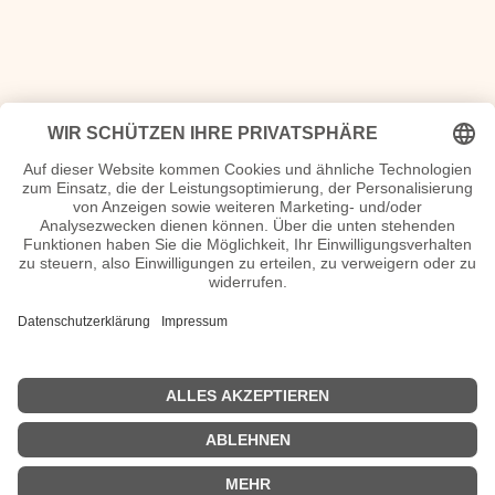
<<
Geburtstage 13.März
|
Geburtstage 15. März
>>
| © 2013–2023 was-war-wann.de. Alle Rechte vorbehalten. |