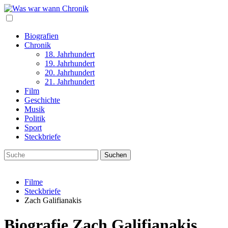
Biografien
Chronik
18. Jahrhundert
19. Jahrhundert
20. Jahrhundert
21. Jahrhundert
Film
Geschichte
Musik
Politik
Sport
Steckbriefe
Filme
Steckbriefe
Zach Galifianakis
Biografie Zach Galifianakis