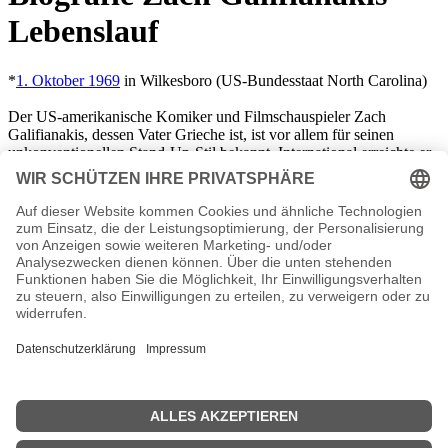
Lebenslauf
*
1. Oktober 1969
in Wilkesboro (US-Bundesstaat North Carolina)
Der US-amerikanische Komiker und Filmschauspieler Zach
Galifianakis, dessen Vater Grieche ist, ist vor allem für seinen
unkonventionellen Stand-Up-Stil bekannt. International erreichte er
ein breites Publikum durch die Komödie „Hangover“, die mit einem
Golden Globe ausgezeichnet wurde. Seine Schauspiel-Karriere und
die als Comedian begann Mitte der 1990er Jahre. Er wirkte u. a. in
der Sicom „Boston Common“ mit. Seit 2008 führt er satirische
Interviews mit Prominenten aus Film und Fernsehen in der Fake-
Interview-Reihe „Between Two Ferns with Zach Galifianakis“. Er
ist seit
2012
mit Quinn Lundberg verheiratet. Das Paar hat ein Kind.
Zach Galifianakis Seiten, Kurzbio, Familie, verheiratet,
Herkunft etc.
n.n.v. - Die offizielle Zach Galifianakis Homepage
Movies Zach Galifianakis Filme