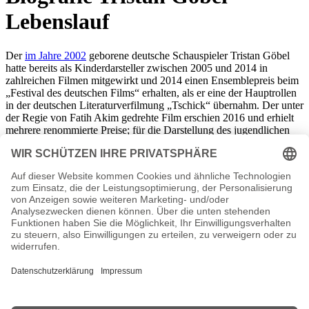
Lebenslauf
Der
im Jahre 2002
geborene deutsche Schauspieler Tristan Göbel
hatte bereits als Kinderdarsteller zwischen 2005 und 2014 in
zahlreichen Filmen mitgewirkt und 2014 einen Ensemblepreis beim
„Festival des deutschen Films“ erhalten, als er eine der Hauptrollen
in der deutschen Literaturverfilmung „Tschick“ übernahm. Der unter
der Regie von Fatih Akim gedrehte Film erschien 2016 und erhielt
mehrere renommierte Preise; für die Darstellung des jugendlichen
Ausreißers Maik Klingenberg wurde Göbel mit dem „New Faces
Award 2017“ ausgezeichnet (zusammen mit Anand Batbileg
Chuluunbaatar). Der Schauspieler mit den tiefblauen Augen setzte
seine Filmkarriere erfolgreich fort. Privat verbrachte Göbel seine
Kindheit und Jugend zusammen mit vier Geschwistern auf einem
Bauernhof in Brandenburg.
Tristan Göbel Seiten, Kurzbio, Familie, verheiratet, Herkunft
etc.
n.n.v. - Die offizielle Tristan Göbel Homepage / Facebook / X /
Instagram Seite