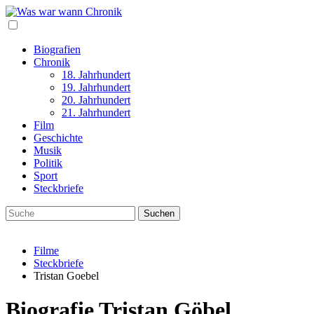
Biografien
Chronik
18. Jahrhundert
19. Jahrhundert
20. Jahrhundert
21. Jahrhundert
Film
Geschichte
Musik
Politik
Sport
Steckbriefe
Filme
Steckbriefe
Tristan Goebel
Biografie Tristan Göbel