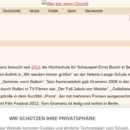
Geschichte
Musik
Politik
Sport
Steckbriefe
enz besucht seit
2014
die Hochschule für Schauspiel Ernst Busch in Be
n Auftritt in „Wir werden immer größer“ an der Helene-Lange-Schule i
 „Sommer vorm Balkon“. Sein Kameradebüt gab Gramenz 2008 in der R
durch Rollen in TV-Filmen wie „Der Fall Jakob von Metzler“, „Geliebte
ptrolle in dem Kurzfilm „Prora“, der mit mehreren Preisen ausgezeichn
t Film Festival 2012. Tom Gramenz ist ledig und wohnt in Berlin.
verheiratet, Herkunft etc.