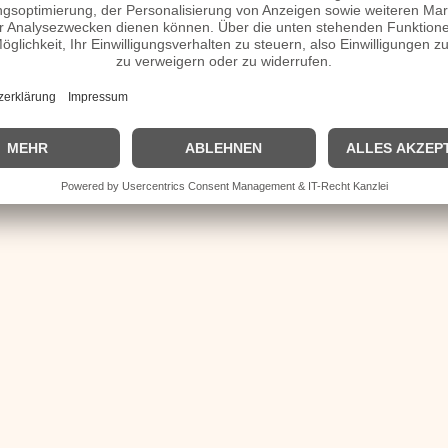
omepage / Facebook / X / Instagram Seite
| © 2013–2023 was-war-wann.de. Alle Rechte vorbehalten. |
|
Impressum
| Kurzbio | Vita | Herkunft |