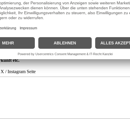
rg und schloss das Studium 2010 ab. Später verfeinerte sie ihr schaus
n ersten großen Auftritt auf der Bühne: Am Theater Konradhaus in Kob
 anbelangt, so übernahm sie eine Nebenrolle in dem 2018 unter der Reg
ndinnen – jetzt erst recht“, deren erste Folge Ende August 2018 ausges
kunft etc.
 X / Instagram Seite