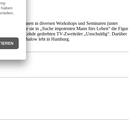
pielerisches Können in diversen Workshops und Seminaren (unter
lenz verkörperte sie in „Suche impotenten Mann fürs Leben“ die Figur
ie von Nicolai Rohde gedrehten TV-Zweiteiler „Unschuldig“. Darüber
trahlt wurde. Schalow lebt in Hamburg.