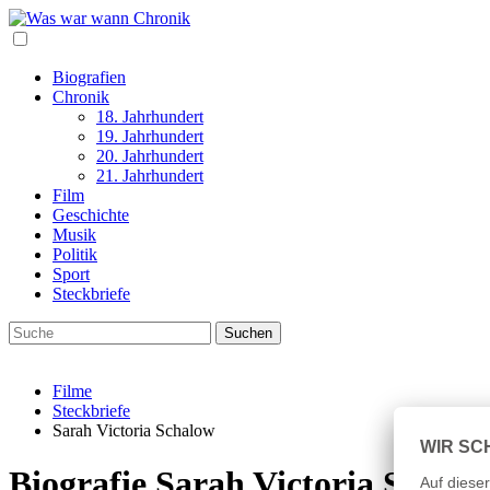
Biografien
Chronik
18. Jahrhundert
19. Jahrhundert
20. Jahrhundert
21. Jahrhundert
Film
Geschichte
Musik
Politik
Sport
Steckbriefe
Filme
Steckbriefe
Sarah Victoria Schalow
Biografie Sarah Victoria Schal