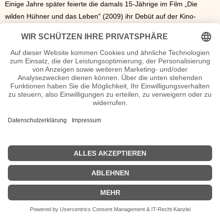
Einige Jahre später feierte die damals 15-Jährige im Film „Die
wilden Hühner und das Leben" (2009) ihr Debüt auf der Kino-
Leinwand. Inzwischen zeigt die leidenschaftliche Schauspielerin ihr
Talent in den verschiedensten Krimi-Serien und Kinofilmen. Seit
einigen Jahren gehört Milena Tscharntke auch zur
Jugendtheatergruppe des Hamburger Thalia Theaters.
Milena Tscharntke Seiten, Kurzbio, Familie, verheiratet, Herkunft etc.
n.n.v. - Die offizielle Milena Tscharntke Homepage / Facebook / X /
Instagram Seite
Movies Milena Tscharntke Filme
| © 2013–2023 was-war-wann.de. Alle Rechte vorbehalten. |
|
Impressum
| Kurzbio | Vita | Herkunft |