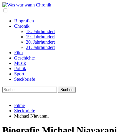
Biografien
Chronik
18. Jahrhundert
19. Jahrhundert
20. Jahrhundert
21. Jahrhundert
Film
Geschichte
Musik
Politik
Sport
Steckbriefe
Filme
Steckbriefe
Michael Niavarani
Biografie Michael Niavarani