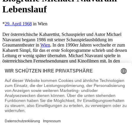
Lebenslauf
*
29. April 1968
in Wien
Der österreichische Kabarettist, Schauspieler und Autor Michael
Niavarani begann 1986 mit seiner Schauspielausbildung im
Graumanntheater in
Wien
. In den 1990er Jahren wechselte er zum
Kabarett Simpl, für das er erste Soloprogramme schrieb und dessen
Leitung er wenig später übernahm. Michael Niavarani spielte in
österreichischen Fernsehsendungen und Kinofilmen mit. In den
frühen 2000ern wurde er zum Star der österreichischen Serie „Dolce
Vita & Co“. Er schrieb Bestsellerromane und veröffentlichte
zahlreiche Kurzgeschichten. Für sein künstlerisches Wirken gewann
er mehrfach den österreichischen Film- und Fernsehpreis ROMY
und den österreichischen Kabarettpreis. Michael Niavarani hat eine
Tochter und lebt in
Wien
.
Michael Niavarani Seiten, Kurzbio, Familie, verheiratet,
Herkunft etc.
n.n.v. - Die offizielle Michael Niavarani Homepage / Facebook / X /
Instagram Seite