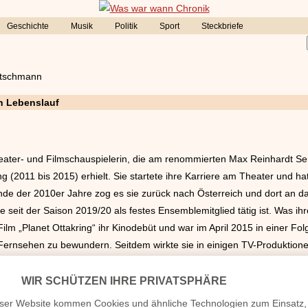
Geschichte
Musik
Politik
Sport
Steckbriefe
utschmann
n Lebenslauf
ater- und Filmschauspielerin, die am renommierten Max Reinhardt Sem
 (2011 bis 2015) erhielt. Sie startete ihre Karriere am Theater und h
nde der 2010er Jahre zog es sie zurück nach Österreich und dort an d
 seit der Saison 2019/20 als festes Ensemblemitglied tätig ist. Was ihre 
ilm „Planet Ottakring“ ihr Kinodebüt und war im April 2015 in einer Fol
ernsehen zu bewundern. Seitdem wirkte sie in einigen TV-Produktione
, die sich dem Schauspielberuf verschrieben hat: Heike Falkenberg ist
ter.