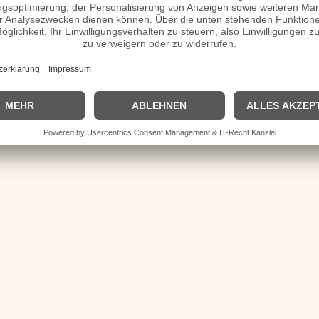
o, Familie, verheiratet, Herkunft etc.
eutschmann Homepage / Facebook / X / Instagram Seite
me
| © 2013–2023 was-war-wann.de. Alle Rechte vorbehalten. |
|
Impressum
| Kurzbio | Vita | Herkunft |