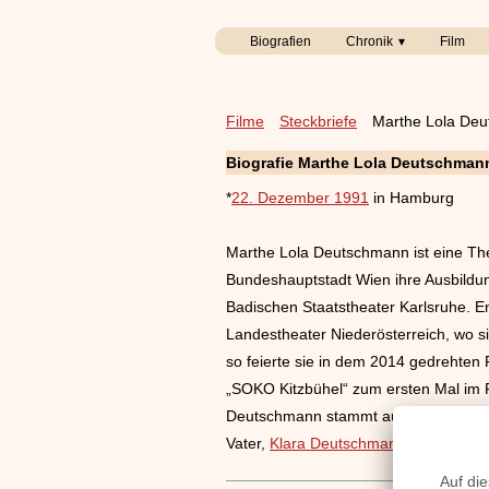
Biografien
Chronik
Film
Filme
Steckbriefe
Marthe Lola De
Biografie Marthe Lola Deutschman
*
22. Dezember 1991
in Hamburg
Marthe Lola Deutschmann ist eine The
Bundeshauptstadt Wien ihre Ausbildung
Badischen Staatstheater Karlsruhe. E
Landestheater Niederösterreich, wo sie
so feierte sie in dem 2014 gedrehten F
„SOKO Kitzbühel“ zum ersten Mal im F
Deutschmann stammt aus einer Familie
Vater,
Klara Deutschmann
ihre Schwes