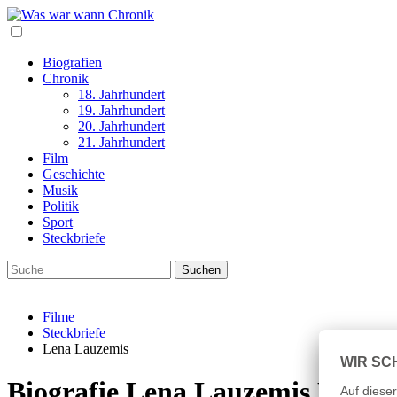
Biografien
Chronik
18. Jahrhundert
19. Jahrhundert
20. Jahrhundert
21. Jahrhundert
Film
Geschichte
Musik
Politik
Sport
Steckbriefe
Filme
Steckbriefe
Lena Lauzemis
Biografie Lena Lauzemis Leben