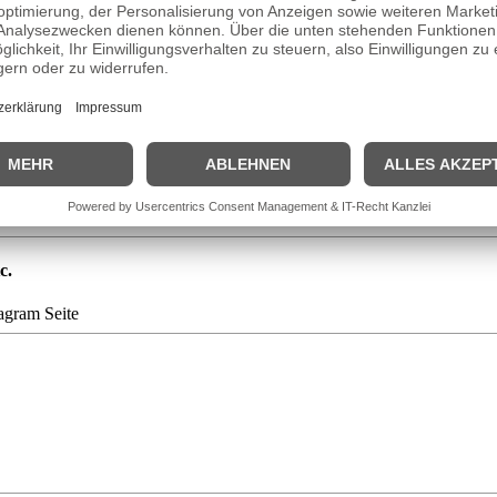
mnasium und kam bereits zu Schulzeiten mit dem Theater in Berührung. 
rte sie die Rolle Lavinia in Heiner Müllers Anatomie Titus Fall of Rome
". Nach ihrer vierjährigen Schauspielausbildung an der Hochschule für
n Nachwuchsförderpreis des Fördervereins Münchner Kammerspiele.
Kinoleinwand fern. Ihr Comeback folgte 2010 als Protagonistin in "Wer 
c.
agram Seite