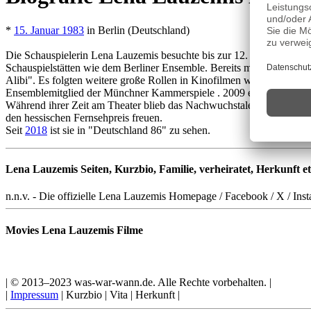
*
15. Januar 1983
in Berlin (Deutschland)
Die Schauspielerin Lena Lauzemis besuchte bis zur 12. Klasse das Gy
Schauspielstätten wie dem Berliner Ensemble. Bereits mit 15 verkörpe
Alibi". Es folgten weitere große Rollen in Kinofilmen wie "Herzrasen
Ensemblemitglied der Münchner Kammerspiele . 2009 erhielt sie de
Während ihrer Zeit am Theater blieb das Nachwuchstalent 5 Jahre der 
den hessischen Fernsehpreis freuen.
Seit
2018
ist sie in "Deutschland 86" zu sehen.
Lena Lauzemis Seiten, Kurzbio, Familie, verheiratet, Herkunft et
n.n.v. - Die offizielle Lena Lauzemis Homepage / Facebook / X / Inst
Movies Lena Lauzemis Filme
| © 2013–2023 was-war-wann.de. Alle Rechte vorbehalten. |
|
Impressum
| Kurzbio | Vita | Herkunft |