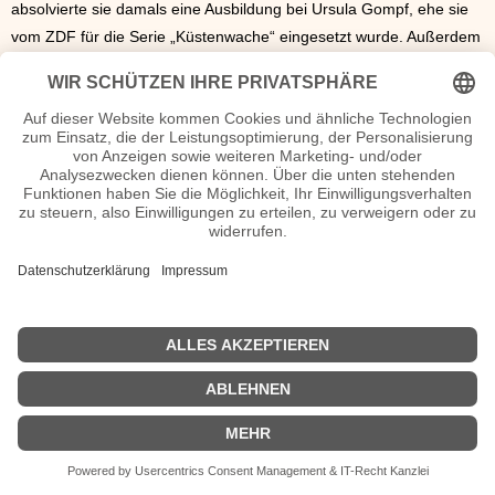
absolvierte sie damals eine Ausbildung bei Ursula Gompf, ehe sie
vom ZDF für die Serie „Küstenwache“ eingesetzt wurde. Außerdem
posierte sie im
Jahr 2016
für den Playboy. Insgesamt war sie in den
Jahren von 2005 bis 2016 in 19 verschiedenen Produktionen als
Schauspielerin dabei.
Lara-Isabelle Rentinck Seiten, Kurzbio, Familie, verheiratet, Herkunft
etc.
n.n.v. - Die offizielle Lara-Isabelle Rentinck Homepage / Facebook /
X / Instagram Seite
Movies Lara-Isabelle Rentinck Filme
| © 2013–2023 was-war-wann.de. Alle Rechte vorbehalten. |
|
Impressum
| Kurzbio | Vita | Herkunft |