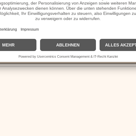
verheiratet, Herkunft etc.
omepage / Facebook / X / Instagram Seite
| © 2013–2023 was-war-wann.de. Alle Rechte vorbehalten. |
|
Impressum
| Kurzbio | Vita | Herkunft |