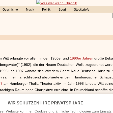
Geschichte
Musik
Politik
Sport
Steckbriefe
 Witt erlangte vor allem in den 1980er und
1990er Jahren
große Bekan
(Herbergsvater)“ (1982), die der Neuen-Deutschen-Welle zugeordnet werde
n 1996 und 1997 wandte sich Witt dem Genre Neue Deutsche Härte zu. 
73) sammeln, anschließend absolvierte er beim Hamburgischen Schauspi
77
am Hamburger Thalia-Theater aktiv. Im Jahr 1998 landete Witt seinen
rachigen Raum hohe Chartplätze erreichte. In Deutschland schaffte die
 Um u. a. sein neues Album „Marcel Gothow“ zu promoten, zog Witt im 
other“).