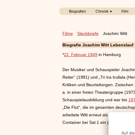
Biografien
Chronik
Film
Filme
Steckbriefe
Joachim Witt
Biografie Joachim Witt Lebenslauf
*
22. Februar 1949
in Hamburg
Der Musiker und Schauspieler Joachim
Reiter“ (1981) und „Tri tra trullala 
Kritiken und Beurteilungen. Zwische
a. in einer freien Theatergruppe (19
Schauspielausbildung und war bis
19
„Die Flut“, die im gesamten deutschsp
arbeitete Witt erneut als Produzent.
Container bei Sat.1 ein („Promi Big Br