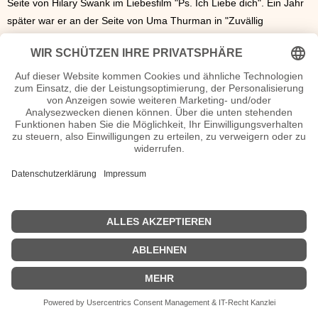
Seite von Hilary Swank im Liebesfilm "Ps. Ich Liebe dich". Ein Jahr
später war er an der Seite von Uma Thurman in "Zuvällig
verheiratet" zu sehe. 2017 wurde Morgan in der Kategorie
"Bösewicht" in der Serie "
The Walkind Death
" mit dem MTV Movie
& TV Award ausgezeichnet.
Seit Oktober 2019 ist Jeffrey Dean Morgan mit seiner langjährigen
Lebensgefährtin Hilarie Burton verheiratet. Die beiden haben eine
Tochter und einen Sohn.
Jeffrey Dean Morgan Seiten, Kurzbio, Familie, verheiratet, Herkunft
etc.
n.n.v. - Die offizielle Jeffrey Dean Morgan Homepage / Facebook /
X / Instagram Seite
Movies Jeffrey Dean Morgan Filme
| © 2013–2023 was-war-wann.de. Alle Rechte vorbehalten. |
|
Impressum
| Kurzbio | Vita | Herkunft |