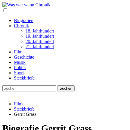
Biografien
Chronik
18. Jahrhundert
19. Jahrhundert
20. Jahrhundert
21. Jahrhundert
Film
Geschichte
Musik
Politik
Sport
Steckbriefe
Filme
Steckbriefe
Gerrit Grass
Biografie Gerrit Grass