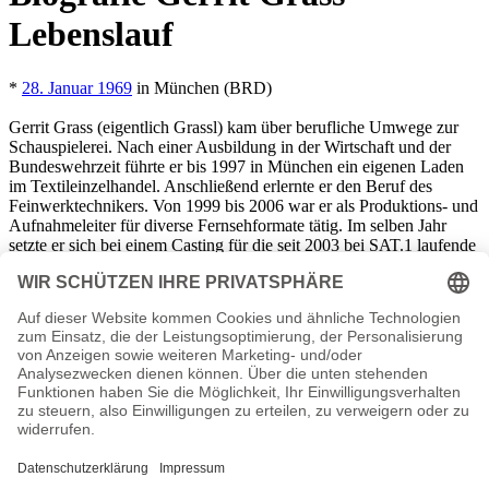
Lebenslauf
*
28. Januar 1969
in München (BRD)
Gerrit Grass (eigentlich Grassl) kam über berufliche Umwege zur
Schauspielerei. Nach einer Ausbildung in der Wirtschaft und der
Bundeswehrzeit führte er bis 1997 in München ein eigenen Laden
im Textileinzelhandel. Anschließend erlernte er den Beruf des
Feinwerktechnikers. Von 1999 bis 2006 war er als Produktions- und
Aufnahmeleiter für diverse Fernsehformate tätig. Im selben Jahr
setzte er sich bei einem Casting für die seit 2003 bei SAT.1 laufende
Pseudo-Doku-Soap "K11 - Kommissare im Einsatz" durch. Bis zum
Ende der Dreharbeiten im Oktober 2013 verkörperte er einen
Kriminaloberkommissar. Er wirkte außerdem in dem Kinofilm
"Ultimate Justice" mit, einem Actionthriller. Grass(l) ist seit
2014
Geschäftsführer eines Münchner Unternehmens, das Handy-
Ladestationen vertreibt.
Gerrit Grass Seiten, Kurzbio, Familie, verheiratet, Herkunft etc.
n.n.v. - Die offizielle Gerrit Grass Homepage / Facebook / X /