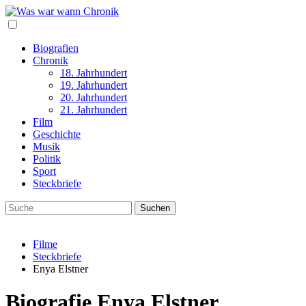
Biografien
Chronik
18. Jahrhundert
19. Jahrhundert
20. Jahrhundert
21. Jahrhundert
Film
Geschichte
Musik
Politik
Sport
Steckbriefe
Filme
Steckbriefe
Enya Elstner
Biografie Enya Elstner