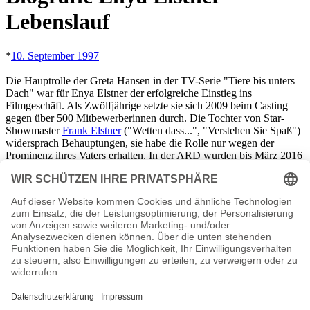
Lebenslauf
*
10. September 1997
Die Hauptrolle der Greta Hansen in der TV-Serie "Tiere bis unters
Dach" war für Enya Elstner der erfolgreiche Einstieg ins
Filmgeschäft. Als Zwölfjährige setzte sie sich 2009 beim Casting
gegen über 500 Mitbewerberinnen durch. Die Tochter von Star-
Showmaster
Frank Elstner
("Wetten dass...", "Verstehen Sie Spaß")
widersprach Behauptungen, sie habe die Rolle nur wegen der
Prominenz ihres Vaters erhalten. In der ARD wurden bis März 2016
fast 70 Folgen der im Schwarzwald spielenden Tierarztserie gezeigt.
Enya Elstner ist das jüngste der fünf Kinder des "TV-Urgesteins"
und Radio-Veteranen Frank Elstner. Ihre Mutter Britta Gessler ist die
dritte Ehefrau des gebürtigen Österreichers. Die
Nachwuchsschauspielerin hat am Familienwohnort Baden-Baden
das Gymnasium besucht und Ballettunterricht erhalten.
Enya Elstner Seiten, Kurzbio, Familie, verheiratet, Herkunft
etc.
n.n.v. - Die offizielle Enya Elstner Homepage / Facebook / X /