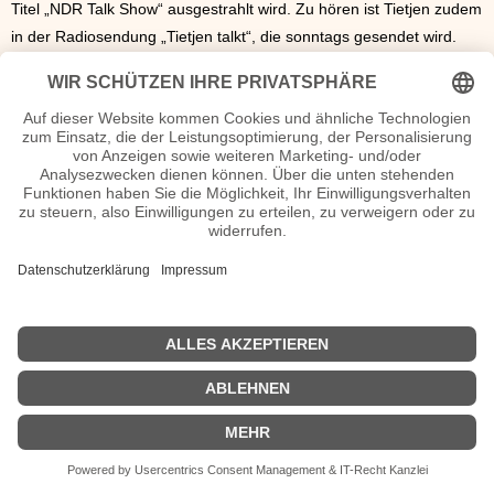
Titel „NDR Talk Show“ ausgestrahlt wird. Zu hören ist Tietjen zudem
in der Radiosendung „Tietjen talkt“, die sonntags gesendet wird.
Dass sie nicht nur reden, sondern auch singen kann, stellte sie mit
ihren Kollegen Eva Hermann, Hape Kerkeling und Max Raabe auf
der CD „Swing it!“ (2003) unter Beweis. Die passionierte Camperin
ist verheiratet, lebt in
Hamburg
und engagiert sich ehrenamtlich in
verschiedenen Stiftungen.
Bettina Tietjen Seiten, Kurzbio, Familie, verheiratet, Herkunft etc.
n.n.v. - Die offizielle Bettina Tietjen Homepage / Facebook / X /
Instagram Seite
Movies Bettina Tietjen Filme
| © 2013–2023 was-war-wann.de. Alle Rechte vorbehalten. |
|
Impressum
| Kurzbio | Vita | Herkunft |