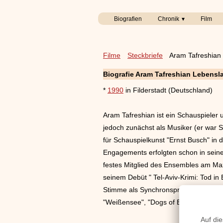
Biografien
Chronik
Film
Filme
Steckbriefe
Aram Tafreshian
Biografie Aram Tafreshian Lebensl
*
1990
in Filderstadt (Deutschland)
Aram Tafreshian ist ein Schauspiele
jedoch zunächst als Musiker (er war 
für Schauspielkunst "Ernst Busch" in 
Engagements erfolgten schon in seine
festes Mitglied des Ensembles am Maxi
seinem Debüt " Tel-Aviv-Krimi: Tod in 
Stimme als Synchronsprecher für Mort
"Weißensee", "Dogs of Berlin" und "S