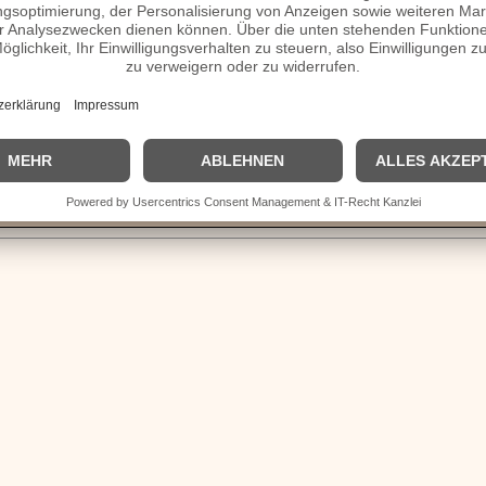
e, verheiratet, Herkunft etc.
n Homepage / Facebook / X / Instagram Seite
| © 2013–2023 was-war-wann.de. Alle Rechte vorbehalten. |
|
Impressum
| Kurzbio | Vita | Herkunft |