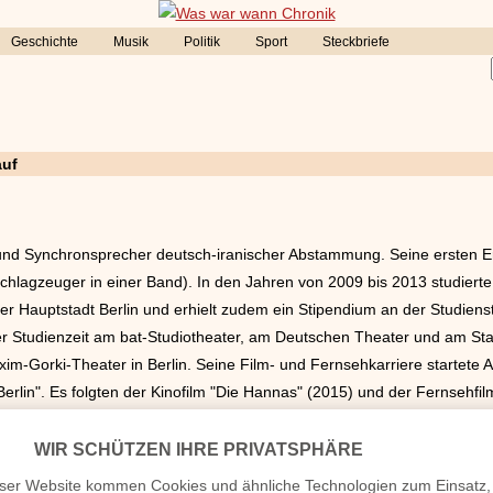
Geschichte
Musik
Politik
Sport
Steckbriefe
auf
r und Synchronsprecher deutsch-iranischer Abstammung. Seine ersten 
Schlagzeuger in einer Band). In den Jahren von 2009 bis 2013 studiert
der Hauptstadt Berlin und erhielt zudem ein Stipendium an der Studiens
r Studienzeit am bat-Studiotheater, am Deutschen Theater und am Sta
m-Gorki-Theater in Berlin. Seine Film- und Fernsehkarriere startete A
Berlin". Es folgten der Kinofilm "Die Hannas" (2015) und der Fernsehfil
en Hee Andersen in "Die Wege des Herrn". Aram Tafreshian tauchte au
OKO Hamburg" immer wieder mal auf. Der Schauspieler wohnt in Berlin