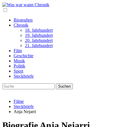
Biografien
Chronik
18. Jahrhundert
19. Jahrhundert
20. Jahrhundert
21. Jahrhundert
Film
Geschichte
Musik
Politik
Sport
Steckbriefe
Filme
Steckbriefe
Anja Nejarri
Biografie Anja Nejarri