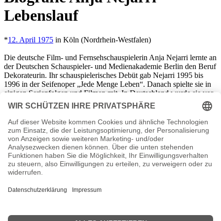
Lebenslauf
*
12. April 1975
in Köln (Nordrhein-Westfalen)
Die deutsche Film- und Fernsehschauspielerin Anja Nejarri lernte an
der Deutschen Schauspieler- und Medienakademie Berlin den Beruf
Dekorateurin. Ihr schauspielerisches Debüt gab Nejarri 1995 bis
1996 in der Seifenoper „Jede Menge Leben“. Danach spielte sie in
einigen Serienfolgen und Filmen mit. In Deutschland wurde sie vor
allem durch ihre Mitwirkung im Hauptcast der Kriminalserie
„Großstadtrevier“ bekannt. Dort verkörperte Nejarri die
Polizeiobermeisterin Katja Metz von 2005bis 2010. Seit
2015
ist sie
im Hauptcast von „In aller Freundschaft“ als Dr. Lea Peters zu
sehen. Mit ihrem Freund und den beiden gemeinsamen Kindern lebt
Nejarri in Köln-Raderthal. Zusätzlich zu Deutsch spricht sie fließend
Englisch und Türkisch.
Anja Nejarri Seiten, Kurzbio, Familie, verheiratet, Herkunft
etc.
n.n.v. - Die offizielle Anja Nejarri Homepage