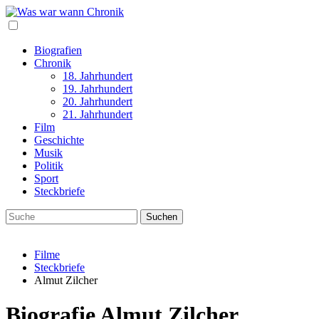
Biografien
Chronik
18. Jahrhundert
19. Jahrhundert
20. Jahrhundert
21. Jahrhundert
Film
Geschichte
Musik
Politik
Sport
Steckbriefe
Filme
Steckbriefe
Almut Zilcher
Biografie Almut Zilcher