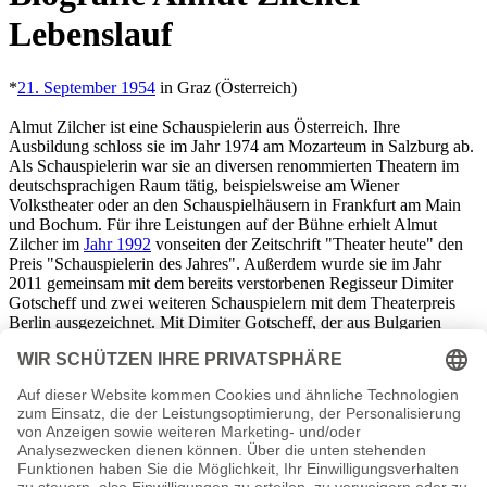
Lebenslauf
*
21. September 1954
in Graz (Österreich)
Almut Zilcher ist eine Schauspielerin aus Österreich. Ihre
Ausbildung schloss sie im Jahr 1974 am Mozarteum in Salzburg ab.
Als Schauspielerin war sie an diversen renommierten Theatern im
deutschsprachigen Raum tätig, beispielsweise am Wiener
Volkstheater oder an den Schauspielhäusern in Frankfurt am Main
und Bochum. Für ihre Leistungen auf der Bühne erhielt Almut
Zilcher im
Jahr 1992
vonseiten der Zeitschrift "Theater heute" den
Preis "Schauspielerin des Jahres". Außerdem wurde sie im Jahr
2011 gemeinsam mit dem bereits verstorbenen Regisseur Dimiter
Gotscheff und zwei weiteren Schauspielern mit dem Theaterpreis
Berlin ausgezeichnet. Mit Dimiter Gotscheff, der aus Bulgarien
stammte, war Almut Zilcher bis zu seinem Tod verheiratet und das
ehemalige Paar hat einen gemeinsamen Sohn. Neben ihrer Tätigkeit
als Theaterschauspielerin wirkte Zilcher auch an etlichen
Fernsehproduktionen mit, unter anderem an den Filmen "Die Frau
hinter der Wand" oder "Die Lebenden".