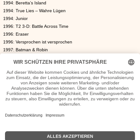
1994: Beretta’s Island
1994: True Lies – Wahre Lügen
1994: Junior
1996: T2 3-D: Battle Across Time
1996: Eraser
1996: Versprochen ist versprochen
1997: Batman & Robin
1999: End of Days
2000: The 6th Day
2001: Dr. Dolittle 2,
2002: Liberty's Kids: Est. 1776
2002: Collateral Damage – Zeit der Vergeltung
2003: Terminator 3 – Rebellion der Maschinen
2003: Welcome to the Jungle
2004: In 80 Tagen um die Welt
2006: The Kid & I
Arnold Schwarzenegger Biografie