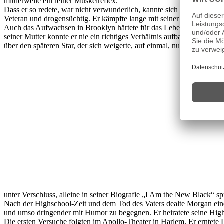
mittlerweile ein reiner Muskelreflex.
Dass er so redete, war nicht verwunderlich, kannte sich Morgan doc
Veteran und drogensüchtig. Er kämpfte lange mit seiner Heroinabhängi
Auch das Aufwachsen in Brooklyn härtete für das Leben ab. Umgeben 
seiner Mutter konnte er nie ein richtiges Verhältnis aufbauen, die sel
über den späteren Star, der sich weigerte, auf einmal, nur weil er erf
unter Verschluss, alleine in seiner Biografie „I Am the New Black“ spr
Nach der Highschool-Zeit und dem Tod des Vaters dealte Morgan eine
und umso dringender mit Humor zu begegnen. Er heiratete seine High
Die ersten Versuche folgten im Apollo-Theater in Harlem. Er erntete L