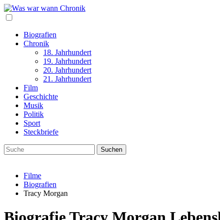
Biografien
Chronik
18. Jahrhundert
19. Jahrhundert
20. Jahrhundert
21. Jahrhundert
Film
Geschichte
Musik
Politik
Sport
Steckbriefe
Filme
Biografien
Tracy Morgan
Biografie Tracy Morgan Lebens