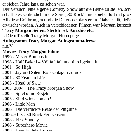
er sieben Jahre lang zu sehen war.
Der Versuch, eine eigene Comedy-Show auf die Beine zu stellen, sch
schaffte es schließlich in die Serie „30 Rock“ und spielte dort mit g
All diese Erfahrungen und die Diagnose, dass er an Diabetes litt, l
erwischt worden. Auch in verschiedenen Filmen war Morgan kurzzeiti
Tracy Morgan Seiten, Steckbrief, Kurzbio etc.
- Die offizielle Tracy Morgan Homepage
Autogramm Tracy Morgan Autogrammadresse
n.n.V
Movies Tracy Morgan Filme
1996 - Mister Bombastic
1998 - Half Baked – Völlig high und durchgeknallt
2001 - So High
2001 - Jay und Silent Bob schlagen zurück
2001 - 30 Years to Life
2003 - Head of State
2003–2004 - The Tracy Morgan Show
2005 - Spiel ohne Regeln
2005 - Sind wir schon da?
2006 - Little Man
2006 - Die verrückte Reise der Pinguine
2006-2013 - 30 Rock Fernsehserie
2008 - First Sunday
2008 - Superhero Movie
2008 - Beer for My Horses