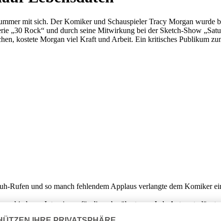
Kummer mit sich. Der Komiker und Schauspieler Tracy Morgan wurde bei
erie „30 Rock“ und durch seine Mitwirkung bei der Sketch-Show „Satu
en, kostete Morgan viel Kraft und Arbeit. Ein kritisches Publikum zu
uh-Rufen und so manch fehlendem Applaus verlangte dem Komiker ein 
 in verschiedenen Interviews, für die er berühmt war. Jede Antwort glän
ls Komiker, das beängstigend wäre, meinte Morgan, sondern die Konfron