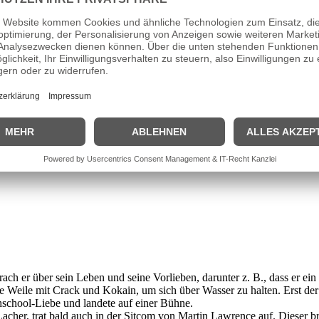
h bestens im Milieu der Gescheiterten aus. Geboren wurde er am
10. No
gkeit und starb schließlich an Aids, als Morgan siebzehn Jahre alt war
von Geschwistern, Tanten und Bekannten war das familiäre Verhältnis
ten für ihn da war, sich aber später, als er berühmt wurde, aufregte, d
olgreich war, auf „Familie“ machen zu müssen. Sein Privatleben hielt er
ach er über sein Leben und seine Vorlieben, darunter z. B., dass er ein 
 Weile mit Crack und Kokain, um sich über Wasser zu halten. Erst de
school-Liebe und landete auf einer Bühne.
acher, trat bald auch in der Sitcom von Martin Lawrence auf. Dieser br