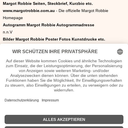
Margot Robbie Seiten, Steckbrief, Kurzbio etc.
www.margotrobbie.com.au
- Die offizielle Margot Robbie
Homepage
Autogramm Margot Robbie Autogrammadresse
n.n.V
Bilder Margot Robbie Poster Fotos Kunstdrucke etc.
Movies Margot Robbie Filme
2008 - Vigilante
2008 - Review with Myles Barlow
2008 - Elephant Princess
2008 - City Homicide
2008 – 2011 - Nachbarn
2009 - I.C.U.
2011 – 2012 - Pan Am
2013 - Alles eine Frage der Zeit