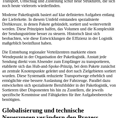
Transport, Umschlag und Zustellung schuf neue Strukturen, die sich
noch heute vielerorts wiederfinden.
Moderne Paketlogistik basiert auf klar definierten Aufgaben entlang
der Lieferkette. In diesem Umfeld entstanden spezialisierte
Drehkreuze, in denen Pakete gebündelt, sortiert und weiterverteilt
werden. Diese Prinzipien halfen, das Volumen und die Komplexität
der Sendungsströme besser zu steuern. Historisch lässt sich
beobachten, wie diese Entwicklungen die Effizienz in der Logistik
maßgeblich beeinflusst haben.
Die Entstehung regionaler Verteilzentren markierte einen
Wendepunkt in der Organisation der Paketlogistik. Anstatt jede
Sendung direkt vom Absender zum Empfänger zu transportieren,
etablierte sich das Hub-and-Spoke-Prinzip, bei dem Pakete zunächst
an zentrale Knotenpunkte geleitet und dort nach Zielgebieten sortiert
wurden. Diese Systematik reduzierte Transportwege erheblich und
ermöglichte eine bessere Auslastung der Fahrzeuge. Parallel dazu
entwickelten sich spezialisierte Berufsbilder in der Paketlogistik, von
Sortierern über Disponenten bis hin zu Zustellern, die jeweils
spezifische Kenntnisse und Fähigkeiten für ihre Aufgabenbereiche
benötigten.
Globalisierung und technische
Neuerungen verändern den Prozess