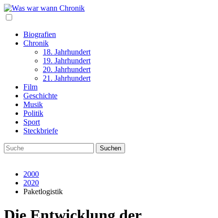
Biografien
Chronik
18. Jahrhundert
19. Jahrhundert
20. Jahrhundert
21. Jahrhundert
Film
Geschichte
Musik
Politik
Sport
Steckbriefe
2000
2020
Paketlogistik
Die Entwicklung der