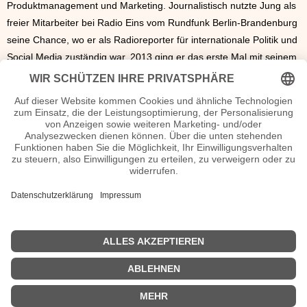
Produktmanagement und Marketing. Journalistisch nutzte Jung als
freier Mitarbeiter bei Radio Eins vom Rundfunk Berlin-Brandenburg
seine Chance, wo er als Radioreporter für internationale Politik und
Social Media zuständig war. 2013 ging er das erste Mal mit seinem
eigenen Format „Jung&Naiv“ online, seitdem hat seine Popularität
stetig zugenommen. Den ganz eigenen Stil, mit dem er immer
wieder seine Interviewpartner/innen aus der Reserve holt, hat sich
der Journalist von seinem amerikanischen Kollegen Stephen
Colbert ein wenig abgeguckt. Seit 2014 ist Tilo Jung ständiges
Mitglied der Bundespressekonferenz.
Tilo Jung Wiki, Herkunft, Geburtstag, verheiratet, Kinder etc.
n.n.v
- Die offizielle Tilo Jung Homepage
Sendungen Tilo Jung Filme
n.n.v.