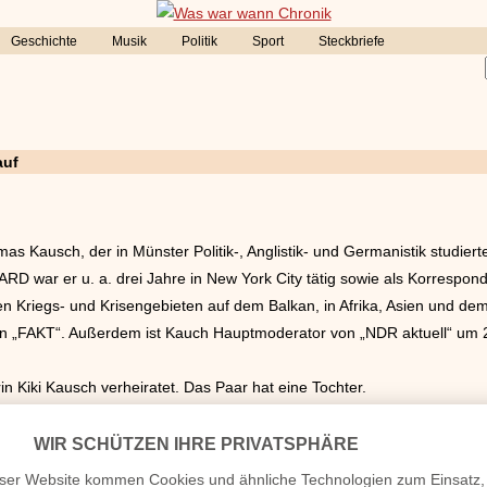
Geschichte
Musik
Politik
Sport
Steckbriefe
auf
s Kausch, der in Münster Politik-, Anglistik- und Germanistik studiert
 ARD war er u. a. drei Jahre in New York City tätig sowie als Korrespo
n Kriegs- und Krisengebieten auf dem Balkan, in Afrika, Asien und de
 „FAKT“. Außerdem ist Kauch Hauptmoderator von „NDR aktuell“ um 2
in Kiki Kausch verheiratet. Das Paar hat eine Tochter.
rtstag, verheiratet, Kinder etc.