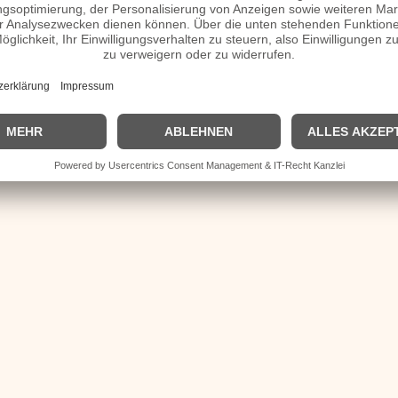
h Homepage
| Biografie kurz |
Personen
|
Impressum
|