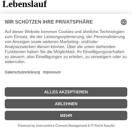
Lebenslauf
*
1. Dezember 1968
in Frankfurt am Main
Ihre Ausbildung absolvierte die Schauspielerin an der Hochschule
für Musik und Theater Hannover. Anschließend war sie an
verschiedenen Theatern engagiert. Seit
1990
ist Nina Weniger
regelmäßig vor der Kamera tätig. Es begann mit einer kleinen Rolle
in der ZDF-Serie „Unser Lehrer Doktor Specht“. Durchgehende
Rollen hatte Nina Weniger durchgehende Rollen in „Robbie“ und
„Alarm für Cobra 11 – Die Autobahnpolizei“.
Nina Weniger Wiki, Herkunft, Geburtstag, verheiratet, Kinder
etc.
n.n.v. - Die offizielle Nina Weniger Homepage
Movies Nina Weniger Filme
| Biografie kurz |
Personen
|
Impressum
|