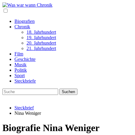
Biografien
Chronik
18. Jahrhundert
19. Jahrhundert
20. Jahrhundert
21. Jahrhundert
Film
Geschichte
Musik
Politik
Sport
Steckbriefe
Steckbrief
Nina Weniger
Biografie Nina Weniger