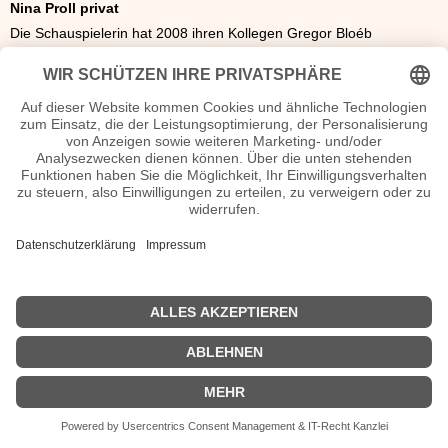
Nina Proll privat
Die Schauspielerin hat 2008 ihren Kollegen Gregor Bloéb
geheiratet. Das Paar bekam im selben Jahr einen Sohn. Der zweite
Sohn kam 2010 zur Welt.
Nina Proll Wiki, Herkunft, Geburtstag, verheiratet, Kinder etc.
n.n.v. - Die offizielle Nina Proll Homepage
Movies Nina Proll Filme
n.n.v.
| Biografie kurz |
Personen
|
Impressum
|