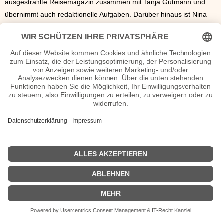
ausgestrahlte Reisemagazin zusammen mit Tanja Gutmann und
übernimmt auch redaktionelle Aufgaben. Darüber hinaus ist Nina
Heinemann im Sat1-Frühstücksfernsehen zu sehen, wo sie in der
Rubrik Ninas Welt regelmäßig Ferien- und Reisetipps gibt.
Nina Heinemann Wiki, Herkunft, Geburtstag, verheiratet, Kinder etc.
n.n.v. - Die offizielle Nina Heinemann Homepage / X / Instagram /
Wikipedia Seite
Sendungen mit Nina Heinemann Filme
n.n.v.
| Biografie kurz |
Personen
|
Impressum
|