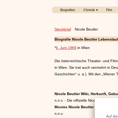
Biografien
Chronik
Film
Steckbrief
Nicole Beutler
Biografie
Nicole Beutler
Lebenslau
*
6. Juni 1969
in Wien
Die österreichische Theater- und Film
in Wien. Sie trat auch vermehrt in De
Geschichten“ u. a.). Mit den „Wiener T
Nicole Beutler Wiki, Herkunft, Gebur
n.n.v. - Die offizielle Nicole Beutler 
Movies Nicole Beutler Filme
n.n.v.