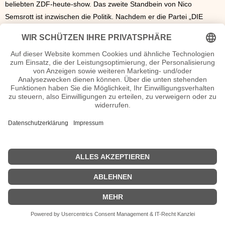
beliebten ZDF-heute-show. Das zweite Standbein von Nico
Semsrott ist inzwischen die Politik. Nachdem er die Partei „DIE
PARTEI“ als Spitzenkandidat in den Bundestagswahlkampf geführt
hatte, ist er seit 2019 Mitglied des Europäischen Parlaments in der
Fraktion „Die Grünen/Europäische Freie Allianz“.
Nico Semsrott Wiki, Herkunft, Geburtstag, verheiratet, Kinder etc.
n.n.v. - Die offizielle Nico Semsrott Homepage / X / Instagram /
Wikipedia Seite
Sendungen mit Nico Semsrott Filme
n.n.v.
| Biografie kurz |
Personen
|
Impressum
|