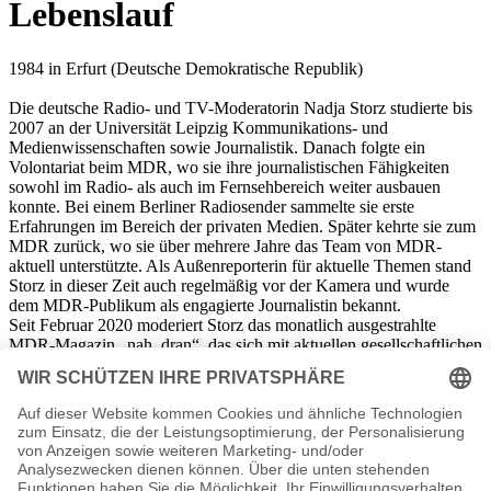
Lebenslauf
1984 in Erfurt (Deutsche Demokratische Republik)
Die deutsche Radio- und TV-Moderatorin Nadja Storz studierte bis
2007 an der Universität Leipzig Kommunikations- und
Medienwissenschaften sowie Journalistik. Danach folgte ein
Volontariat beim MDR, wo sie ihre journalistischen Fähigkeiten
sowohl im Radio- als auch im Fernsehbereich weiter ausbauen
konnte. Bei einem Berliner Radiosender sammelte sie erste
Erfahrungen im Bereich der privaten Medien. Später kehrte sie zum
MDR zurück, wo sie über mehrere Jahre das Team von MDR-
aktuell unterstützte. Als Außenreporterin für aktuelle Themen stand
Storz in dieser Zeit auch regelmäßig vor der Kamera und wurde
dem MDR-Publikum als engagierte Journalistin bekannt.
Seit Februar 2020 moderiert Storz das monatlich ausgestrahlte
MDR-Magazin „nah_dran“, das sich mit aktuellen gesellschaftlichen
Themen aus einer lebensnahen Perspektive beschäftigt. Storz, die
selbst verheiratet und Mutter zweier Kinder ist, sind dabei gerade
Themen, bei denen es um die Vereinbarkeit von Job und Familie
geht, wichtig. Dass dabei anders als im täglichen
Nachrichtengeschäft auch die etwas leiseren Zwischentöne zu
Gehör kommen, empfindet sie als besonders positiv.