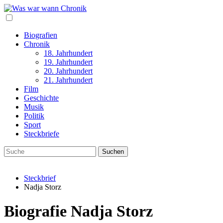
Biografien
Chronik
18. Jahrhundert
19. Jahrhundert
20. Jahrhundert
21. Jahrhundert
Film
Geschichte
Musik
Politik
Sport
Steckbriefe
Steckbrief
Nadja Storz
Biografie Nadja Storz