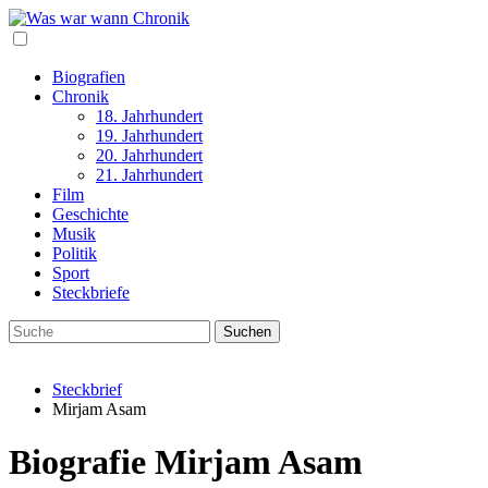
Biografien
Chronik
18. Jahrhundert
19. Jahrhundert
20. Jahrhundert
21. Jahrhundert
Film
Geschichte
Musik
Politik
Sport
Steckbriefe
Steckbrief
Mirjam Asam
Biografie Mirjam Asam