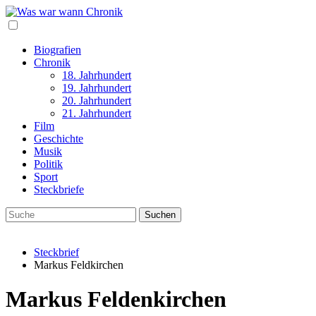
Biografien
Chronik
18. Jahrhundert
19. Jahrhundert
20. Jahrhundert
21. Jahrhundert
Film
Geschichte
Musik
Politik
Sport
Steckbriefe
Steckbrief
Markus Feldkirchen
Markus Feldenkirchen