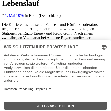
Lebenslauf
*
1. Mai 1976
in Bonn (Deutschland)
Die Karriere des deutschen Fernseh- und Hörfunkmoderators
begann 1992 in Erlangen bei Radio Downtown. Es folgten
Stationen bei Radio Energy und Radio Gong. Nach einem
zweijährigen Volontariat bei Antenne Bayern studierte er in
München und war als Fernsehmoderator für RTL Franken Life TV
tätig. Als Nachrichtensprecher, Reporter und Moderator arbeitete
Frahn u.a. beim NDR und dem WDR, bevor er bei Antenne Bayern
die Mittagssendung übernahm. Von 2008 bis 2011 hat er die „Die
Frühaufdreher“ bei Bayern 3 sowie die Sendung „Extra“ moderiert.
Es folgte ein Wechsel zu Sky Sport News HD und schließlich zu
Bayern 1 Radio für die Morgensendung des Senders. 2019 war
Marcus Frahn in der Kategorie „Bester Moderator“ für den
Deutschen Radiopreis nominiert. Zudem war er Stadionsprecher in
der Allianz Arena, moderierte die „Night of the Proms“ und lieh den
Haltstellenansagen der Agilis seine Stimme. Er lebt mit seiner
Freundin und deren Sohn zusammen und ist Herrchen von Marla,
Bayerns berühmtestem Radiohund.
Marcus Fahn Wiki, Herkunft, Geburtstag, verheiratet, Kinder etc.
n.n.v. - Die offizielle Marcus Fahn Homepage