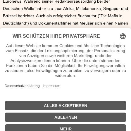
Euronews. Während seiner Redakteursausbildung bei der
Deutschen Welle hat er u.a. aus Afrika, Mittelamerika, Singapur und
Brüssel berichtet. Auch als erfolgreicher Buchautor ("Die Mafia in
Deutschland") und Dokumentarfilmer hat Meuser sich einen Namen
gemacht. Seit
2015
moderiert er regelmäßig das RTL-Nachtjournal
und gehört seit 2016 zur Stammbesetzung der
Hauptnachrichtensendung
RTL Aktuell
. Zudem recherchiert,
produziert und präsentiert er das Investigativ-Format RTL
Nachtjournal Spezial. Maik Meuser spricht Englisch, Französisch
und Spanisch. Der
50 -jährige ist verheiratet, hat drei Kinder und
lebt mit seiner Ehefrau im Rheinland.
Maik Meuser Wiki, Herkunft, Geburtstag, verheiratet, Kinder etc.
n.n.v. - Die offizielle Maik Meuser Homepage / X / Instagram /
Wikipedia Seite
Movies Maik Meuser Filme
n.n.v