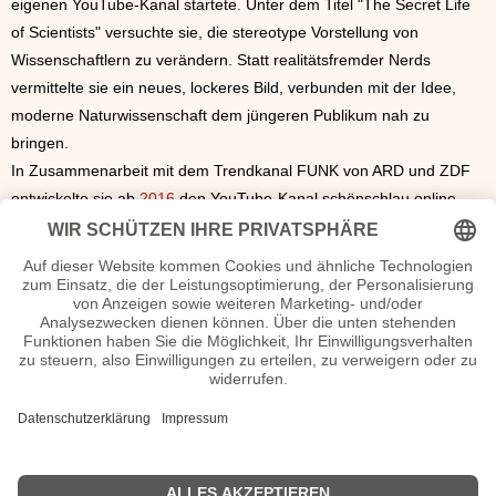
eigenen YouTube-Kanal startete. Unter dem Titel "The Secret Life
of Scientists" versuchte sie, die stereotype Vorstellung von
Wissenschaftlern zu verändern. Statt realitätsfremder Nerds
vermittelte sie ein neues, lockeres Bild, verbunden mit der Idee,
moderne Naturwissenschaft dem jüngeren Publikum nah zu
bringen.
In Zusammenarbeit mit dem Trendkanal FUNK von ARD und ZDF
entwickelte sie ab
2016
den YouTube-Kanal schönschlau online,
der später in maiLab umbenannt wurde. Außerdem gehört sie
gemeinsam mit anderen Wissenschaftsmoderatoren zum Team von
Terra X und arbeitet zudem als Moderatorin bei der
Wissensendung Quarks. im Jahre 2021 erhielt sie den Grimme-
Preis für das Online-Magazin FUNK
Seiten Mai Thi Nguyen-Kim Steckbrief, Kurzbio etc.
n.n.v. - Die offizielle Mai Thi Nguyen-Kim Homepage / X / Instagram
/ Wikipedia Seite
Sendungen Mai Thi Nguyen-Kim Filme