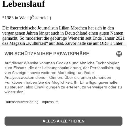
Lebenslauf
*1983 in Wien (Österreich)
Die österreichische Journalistin Lilian Moschen hat sich in den
vergangenen Jahren längst auch in Deutschland einen guten Namen
gemacht. So moderiert die gebürtige Wienerin seit Ende Januar 2021
das Magazin „Kulturzeit“ auf 3sat. Zuvor hatte sie auf ORF 1 unter
anderem das Informationsmagazin „Magazin“ sowie „Hallo
Österreich“ präsentiert. Ihre journalistischen Grundlagen sammelte
Lilian Moschen während ihres Studiums der Theater-, Film- und
Medienwissenschaften an der Universität Wien. Später absolvierte
sie in der österreichischen Hauptstadt noch ein Masterstudium
Journalismus und Medienmanagement an der Fachhochschule für
Management und Kommunikation sowie in den USA. Bereits
während ihres Studiums absolvierte sie außerdem Praktika in
verschiedenen Fernseh- und Zeitungsredaktionen. Wie sehr sie in
ihrer österreichischen Heimat und auch darüber hinaus geschätzt
wird, zeigt die Tatsache, dass sie 2018 unter anderem die landesweit
vielbeachtete ORF-Oscar-Nacht moderieren durfte.
Lillian Moschen Wiki, Herkunft, Geburtstag, verheiratet, Kinder etc.
n.n.v. - Die offizielle Lillian Moschen Homepage / X / Instagram /
Wikipedia Seite