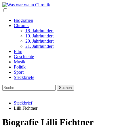
Biografien
Chronik
18. Jahrhundert
19. Jahrhundert
20. Jahrhundert
21. Jahrhundert
Film
Geschichte
Musik
Politik
Sport
Steckbriefe
Steckbrief
Lilli Fichtner
Biografie Lilli Fichtner