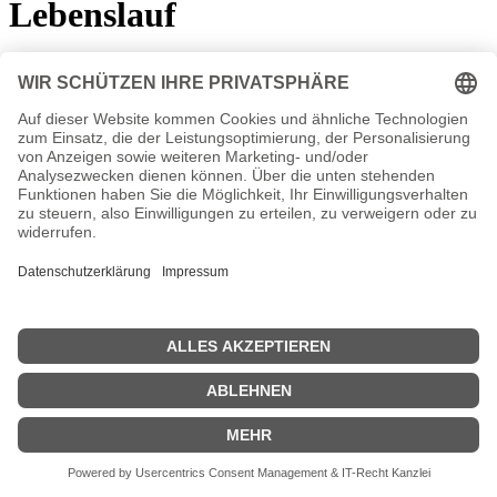
Lebenslauf
*
6. November 1993
in Berlin
Dem Publikum ist Lilli Fichtner durch mehrere Hauptrollen bekannt,
die sie in verschiedenen Fernseh- und Kinofilmen spielte. Außerdem
ist sie als Singer-Songwriterin und als Sprecherin für Hörspiele
aktiv.
Lilli Fichtner Wiki, Herkunft, Geburtstag, verheiratet, Kinder
etc.
n.n.v. - Die offizielle Lilli Fichtner Homepage
Movies Lilli Fichtner Filme
n.n.v.
| Biografie kurz |
Personen
|
Impressum
|