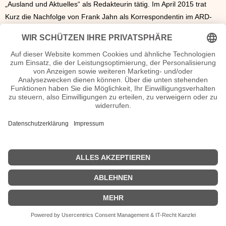
„Ausland und Aktuelles“ als Redakteurin tätig. Im April 2015 trat
Kurz die Nachfolge von Frank Jahn als Korrespondentin im ARD-
Studio London an und Anfang 2020 erfolgte ihr Wechsel in das
ARD-Hauptstadtstudio in Berlin. Ob Julie Kurz verheiratet ist oder
Kinder hat. Ist nicht bekannt. Ihr Alter ist
43 Jahre.
Julie Kurz Wiki, Herkunft, Geburtstag, verheiratet, Kinder etc.
n.n.v. - Die offizielle Julie Kurz Homepage / X / Instagram /
Wikipedia Seite
Julie Kurz bei X/Twitter n.n.v.
Julie Kurz bei Instagram n.n.v
Sendungen mit Julie Kurz Filme
Ausland und aktuelles
ZAPP – Das Medienmagazin
| Biografie kurz |
Personen
|
Impressum
|