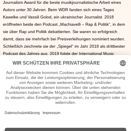
Journalism Award für die beste musikjournalistische Arbeit eines
Autors unter 30 Jahren. Beim WDR fanden sich eines Tages
Kawelke und Vassili Golod, ein ukrainischer Journalist. 2018
eröffneten beide den Podcast „Machiavelli – Rap & Politik“, in dem
sie über Rap und Politik debattierten. Sie waren so erfolgreich
damit, dass sie mehrfach bei Preisverleihungen nominiert wurden.
Schließlich zeichnete sie der „Spiegel“ im Jahr 2018 als drittbester
Podcast des Jahres aus. 2019 folgte der International Music
Journalism Award für die beste musikjournalistische Arbeit (Audio)
in deutscher Sprache. Bereits ein Jahr später begann Kawelke mit
der Moderation des WDR-Radioformats „Soundcheck“, einer
Musiksendung. Es ist nicht bekannt, ob Kawelke verheiratet ist oder
Kinder hat.
Jan Kawelke Wiki, Herkunft, Geburtstag, verheiratet, Kinder
etc.
n.n.v. - Die offizielle Jan Kawelke Homepage / X / Instagram /
Wikipedia Seite