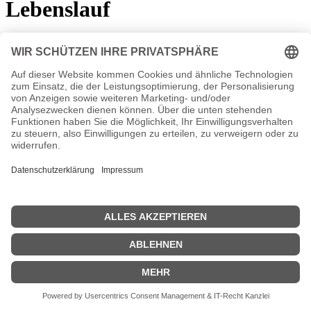
Lebenslauf
*
8. Juni 1966
in München
Ihre Ausbildung absolvierte Isabella Hübner an der
Schauspielschule Gmelin in München. Am Theater Heilbronn
bekam sie ihr erstes Engagement. Es folgten weitere Theater-
Engagements, beispielsweise in Baden-Baden, Aachen und
München. Einem breiten Publikum wurde sie durch ihre Rolle der
Dr. Lisa Busch in der TV-Serie „Marienhof“ bekannt. Seit
2015
spielt sie die Beatrice Hofer in der ARD-Telenovela „Sturm der
Liebe“. Die Schauspielerin lebt in München.
Isabella Hübner Wiki, Herkunft, Geburtstag, verheiratet,
Kinder etc.
n.n.v. - Die offizielle Isabella Hübner Homepage
Movies Isabella Hübner Filme
n.n.v.
| Biografie kurz |
Personen
|
Impressum
|