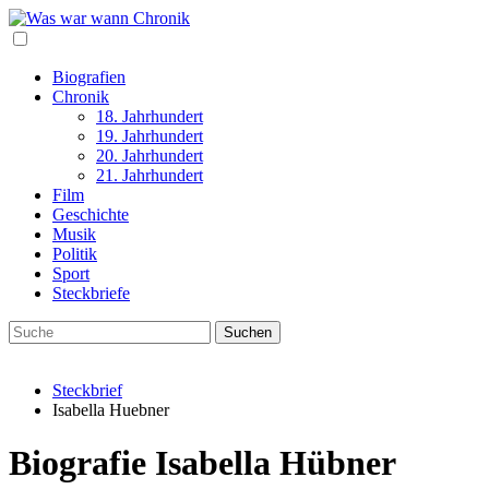
Biografien
Chronik
18. Jahrhundert
19. Jahrhundert
20. Jahrhundert
21. Jahrhundert
Film
Geschichte
Musik
Politik
Sport
Steckbriefe
Steckbrief
Isabella Huebner
Biografie Isabella Hübner