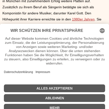
in München mit zunehmendem Erfolg weitere Platten auf.
Zusätzlich zu ihrem Beruf als Sängerin betätigte sie sich als
Komponistin für andere Musiker, darunter Karel Gott. Den
Höhepunkt ihrer Karriere erreichte sie in den
1980er Jahren
. Sie
gründete ein Tonstudio, in dem sie Musik für sich und andere
Interpreten produzierte. Für die Band Wind komponierte sie das
Lied "Für alle", das 1985 beim Eurovision Song Contest den
zweiten Platz belegte. In den 1990er Jahren erkrankte Haller an
Brustkrebs, der Krankheit erlag sie im November 2005.
Hanne Haller Wiki, Herkunft, Geburtstag, verheiratet, Kinder
etc.
n.n.v. - Die offizielle Hanne Haller Homepage / X / Instagram /
Wikipedia Seite
Sendungen mit Hanne Haller Filme
n.n.v.